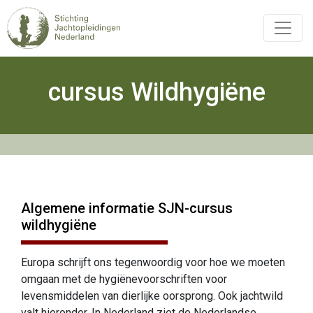
Overslaan
en
naar
de
inhoud
cursus Wildhygiëne
Hoofdnavigatie
gaan
Algemene informatie SJN-cursus
wildhygiëne
Europa schrijft ons tegenwoordig voor hoe we moeten
omgaan met de hygiënevoorschriften voor
levensmiddelen van dierlijke oorsprong. Ook jachtwild
valt hieronder. In Nederland ziet de Nederlandse