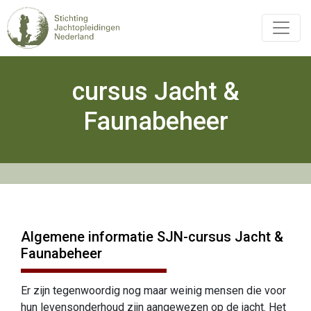
Overslaan
en
naar
de
inhoud
cursus Jacht &
Hoofdnavigatie
gaan
Faunabeheer
Algemene informatie SJN-cursus Jacht &
Faunabeheer
Er zijn tegenwoordig nog maar weinig mensen die voor
hun levensonderhoud zijn aangewezen op de jacht. Het