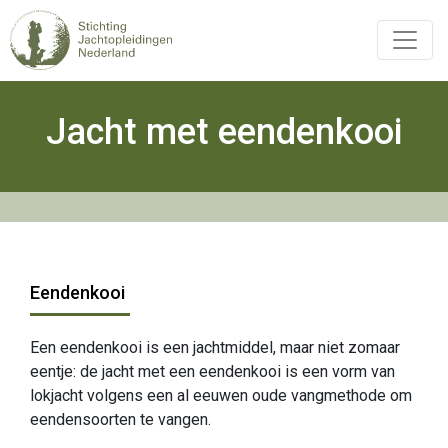
Overslaan
en
naar
de
inhoud
Jacht met eendenkooi
Hoofdnavigatie
gaan
Eendenkooi
Een eendenkooi is een jachtmiddel, maar niet zomaar
eentje: de jacht met een eendenkooi is een vorm van
lokjacht volgens een al eeuwen oude vangmethode om
eendensoorten te vangen.