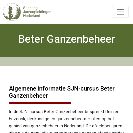
Overslaan
en
naar
de
inhoud
Beter Ganzenbeheer
Hoofdnavigatie
gaan
Algemene informatie SJN-cursus Beter
Ganzenbeheer
In de SJN-cursus Beter Ganzenbeheer
bespreekt Reinier
Enzerink, deskundige en ganzenbeheerder alles op het
gebied van ganzenbeheer in Nederland. De afgelopen jaren